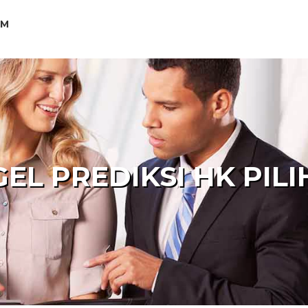
OM
EL PREDIKSI HK PIL