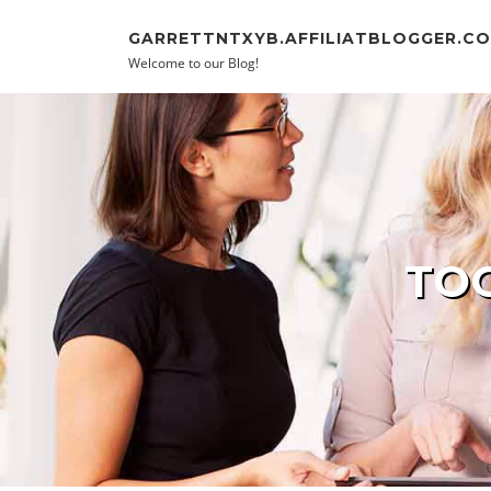
Skip to content
GARRETTNTXYB.AFFILIATBLOGGER.C
Welcome to our Blog!
TOG