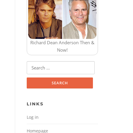
Richard Dean Anderson Then &
Now!
Search for:
LINKS
Log in
Homepage