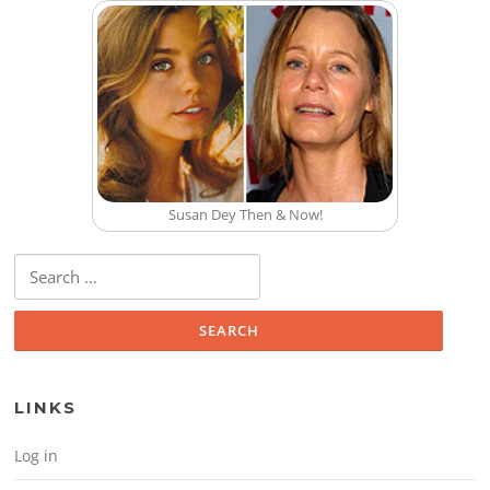
Susan Dey Then & Now!
Search for:
LINKS
Log in