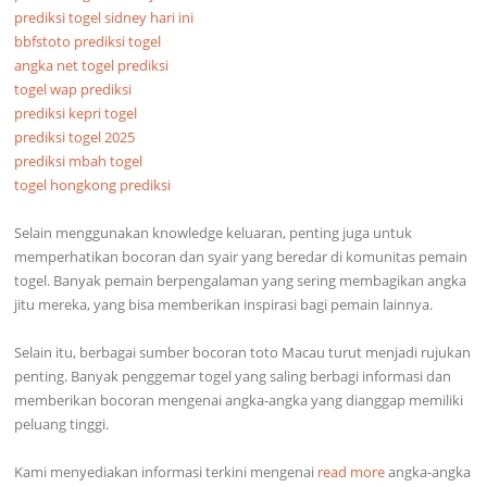
prediksi togel sidney hari ini
bbfstoto prediksi togel
angka net togel prediksi
togel wap prediksi
prediksi kepri togel
prediksi togel 2025
prediksi mbah togel
togel hongkong prediksi
Selain menggunakan knowledge keluaran, penting juga untuk
memperhatikan bocoran dan syair yang beredar di komunitas pemain
togel. Banyak pemain berpengalaman yang sering membagikan angka
jitu mereka, yang bisa memberikan inspirasi bagi pemain lainnya.
Selain itu, berbagai sumber bocoran toto Macau turut menjadi rujukan
penting. Banyak penggemar togel yang saling berbagi informasi dan
memberikan bocoran mengenai angka-angka yang dianggap memiliki
peluang tinggi.
Kami menyediakan informasi terkini mengenai
read more
angka-angka