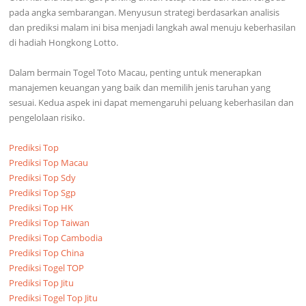
pada angka sembarangan. Menyusun strategi berdasarkan analisis
dan prediksi malam ini bisa menjadi langkah awal menuju keberhasilan
di hadiah Hongkong Lotto.
Dalam bermain Togel Toto Macau, penting untuk menerapkan
manajemen keuangan yang baik dan memilih jenis taruhan yang
sesuai. Kedua aspek ini dapat memengaruhi peluang keberhasilan dan
pengelolaan risiko.
Prediksi Top
Prediksi Top Macau
Prediksi Top Sdy
Prediksi Top Sgp
Prediksi Top HK
Prediksi Top Taiwan
Prediksi Top Cambodia
Prediksi Top China
Prediksi Togel TOP
Prediksi Top Jitu
Prediksi Togel Top Jitu