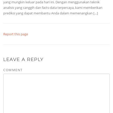
yang mungkin keluar pada hari ini. Dengan menggunakan teknik
analisis yang canggih dan facts-data terpercaya, kami memberikan
prediksi yang dapat membantu Anda dalam memenangkan […]
Report this page
LEAVE A REPLY
COMMENT