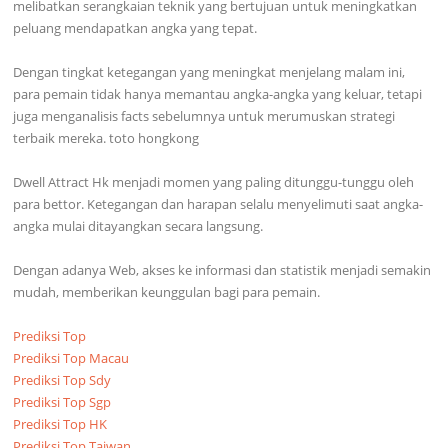
melibatkan serangkaian teknik yang bertujuan untuk meningkatkan
peluang mendapatkan angka yang tepat.
Dengan tingkat ketegangan yang meningkat menjelang malam ini,
para pemain tidak hanya memantau angka-angka yang keluar, tetapi
juga menganalisis facts sebelumnya untuk merumuskan strategi
terbaik mereka. toto hongkong
Dwell Attract Hk menjadi momen yang paling ditunggu-tunggu oleh
para bettor. Ketegangan dan harapan selalu menyelimuti saat angka-
angka mulai ditayangkan secara langsung.
Dengan adanya Web, akses ke informasi dan statistik menjadi semakin
mudah, memberikan keunggulan bagi para pemain.
Prediksi Top
Prediksi Top Macau
Prediksi Top Sdy
Prediksi Top Sgp
Prediksi Top HK
Prediksi Top Taiwan