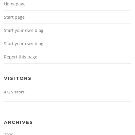
Homepage
Start page
Start your own blog
Start your own blog
Report this page
VISITORS
472 Visitors
ARCHIVES
2026