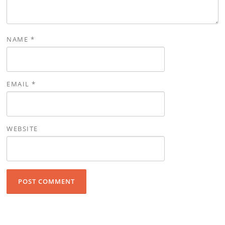
NAME
*
EMAIL
*
WEBSITE